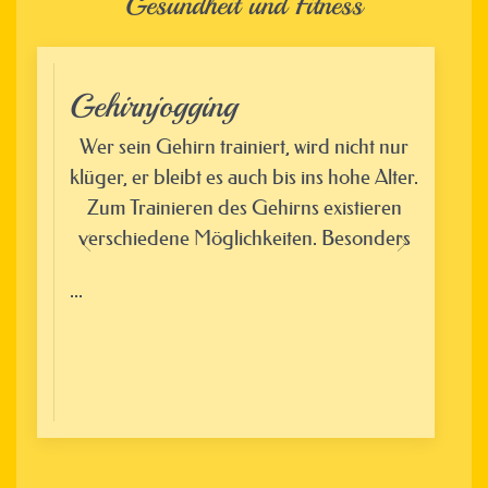
Gesundheit und Fitness
Gehirnjogging
Was
Wer sein Gehirn trainiert, wird nicht nur
klüger, er bleibt es auch bis ins hohe Alter.
fre
die
Zum Trainieren des Gehirns existieren
sie
verschiedene Möglichkeiten. Besonders
Le
as
...
...